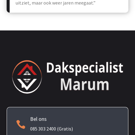
uitziet, maar ook weer jaren meegaat.”
Bel ons

085 303 2400 (Gratis)