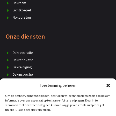
Dakraam
Lichtkoepel
Nokvorsten
Onze diensten
Dakreparatie
Dakrenovatie
Dakreiniging
Dakinspectie
Dak vervangen
Toestemming beheren
Schoorsteenrenovatie
Om de beste ervaringen te bieden, gebruiken wij technologieën zoals cookies om
Daklekkage
informatie over uw apparaat op te slaan en/of te raadplegen. Door in te
Dakisolatie
stemmen met deze technologieën kunnen wij gegevens zoals surfgedrag of
unieke ID's op deze site verwerken.
Dakgoten