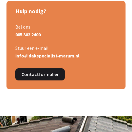
Hulp nodig?
Bel ons
085 303 2400
Stuur een e-mail
info@dakspecialist-marum.nl
Contactformulier