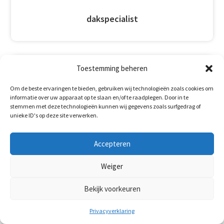
dakspecialist
Toestemming beheren

Om de beste ervaringen te bieden, gebruiken wij technologieën zoals cookies om
informatie over uw apparaat op te slaan en/of te raadplegen. Door in te
stemmen met deze technologieën kunnen wij gegevens zoals surfgedrag of
unieke ID's op deze site verwerken.
20+
Accepteren
Weiger
Jaar ervaring
Bekijk voorkeuren
Privacyverklaring