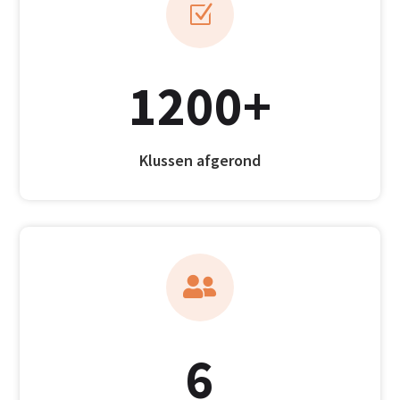
Z
1200+
Klussen afgerond

6